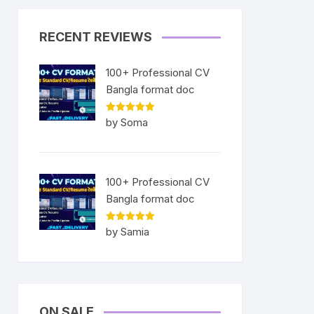
RECENT REVIEWS
100+ Professional CV
Bangla format doc
Rated
5
by Soma
out of 5
100+ Professional CV
Bangla format doc
Rated
5
by Samia
out of 5
ON SALE