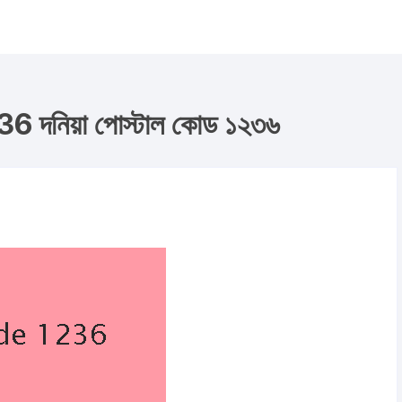
দনিয়া পোস্টাল কোড ১২৩৬