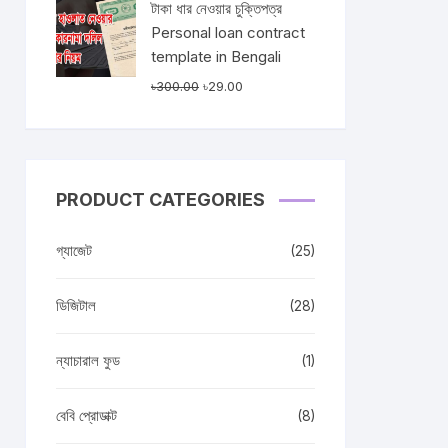
টাকা ধার নেওয়ার চুক্তিপত্র
Personal loan contract
template in Bengali
Original
Current
৳
300.00
৳
29.00
price
price
was:
is:
৳300.00.
৳29.00.
PRODUCT CATEGORIES
গ্যাজেট
(25)
ডিজিটাল
(28)
ন্যাচারাল ফুড
(1)
বেবি প্রোডাক্ট
(8)