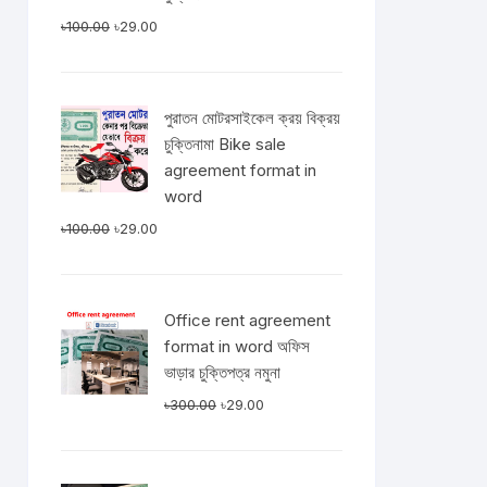
Original
Current
৳
100.00
৳
29.00
price
price
was:
is:
৳100.00.
৳29.00.
পুরাতন মোটরসাইকেল ক্রয় বিক্রয়
চুক্তিনামা Bike sale
agreement format in
word
Original
Current
৳
100.00
৳
29.00
price
price
was:
is:
৳100.00.
৳29.00.
Office rent agreement
format in word অফিস
ভাড়ার চুক্তিপত্র নমুনা
Original
Current
৳
300.00
৳
29.00
price
price
was:
is:
৳300.00.
৳29.00.