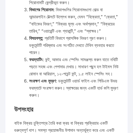
শিরোনামটি কেন্দ্রীভূত করুন।
বিভাগের শিরোনাম
: বিভাগগুলির শিরোনামগুলো বোল্ড বা
আন্ডারলাইন টেক্সটে উল্লেখ করুন, যেমন “বিক্রেতা,” “ক্রেতা,”
“বাইকের বিবরণ,” “বিক্রয় মূল্য এবং অর্থপ্রদান,” “বিক্রয়ের
তারিখ,” “ওয়ারেন্টি এবং গ্যারান্টি,” এবং “স্বাক্ষর।”
বিষয়বস্তু
: প্রতিটি বিভাগে প্রাসঙ্গিক বিবরণ পূরণ করুন।
ডকুমেন্টটি পরিষ্কার এবং সংগঠিত দেখতে টেবিল ব্যবহার করতে
পারেন।
ফরম্যাটিং
: ফন্ট, আকার এবং স্পেসিং সামঞ্জস্য করুন যাতে নথিটি
পড়তে সহজ এবং পেশাদার দেখায়। সাধারণ পছন্দ হল টাইমস নিউ
রোমান বা আরিয়াল, ১২-পয়েন্ট ফন্ট, ১.৫ লাইন স্পেসিং সহ।
সংরক্ষণ এবং মুদ্রণ
: ডকুমেন্টটি ওয়ার্ড ফাইল এবং পিডিএফ উভয়
ফরম্যাটে সংরক্ষণ করুন। স্বাক্ষরের জন্য একটি হার্ড কপি মুদ্রণ
করুন।
উপসংহার
বাইক বিক্রয় চুক্তিপত্র তৈরি করা ক্রয় বা বিক্রয় প্রক্রিয়ার একটি
গুরুত্বপূর্ণ ধাপ। সমস্ত প্রয়োজনীয় উপাদান অন্তর্ভুক্ত করে এবং একটি