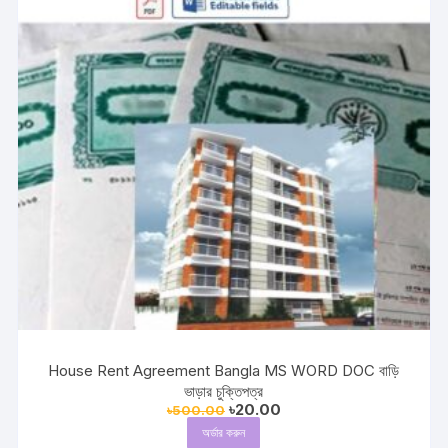
House Rent Agreement Bangla MS WORD DOC বাড়ি
ভাড়ার চুক্তিপত্র
Original
Current
৳
20.00
৳
500.00
price
price
অর্ডার করুন
was:
is: