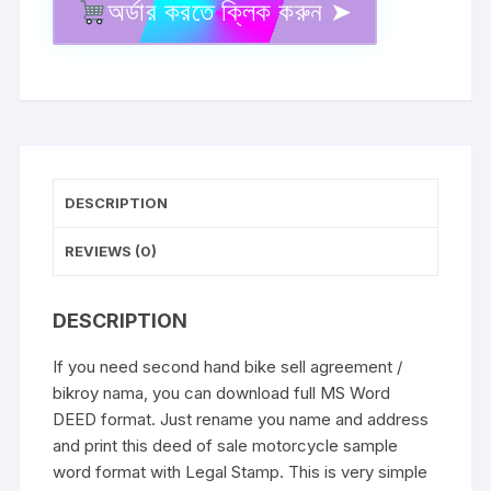
অর্ডার করতে ক্লিক করুন ➤
পুরাতন
মোটরসাইকেল
ক্রয়
বিক্রয়
চুক্তিনামা
Bike
sale
DESCRIPTION
agreement
format
REVIEWS (0)
in
word
quantity
DESCRIPTION
If you need second hand bike sell agreement /
bikroy nama, you can download full MS Word
DEED
format. Just rename you name and address
and print this deed of sale motorcycle sample
word format with Legal Stamp. This is very simple