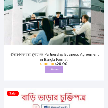
পার্টনারশিপ ব্যবসার চুক্তিপত্র Partnership Business Agreement
in Bangla Format
Original
Current
৳
29.00
৳
300.00
price
price
অর্ডার করুন
was:
is:
৳300.00.
৳29.00.
Sale!