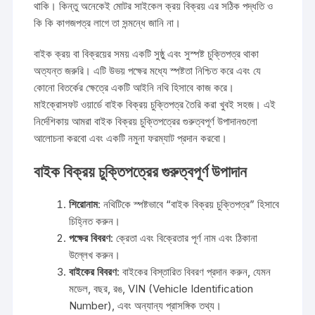
থাকি। কিন্তু অনেকেই মোটর সাইকেল ক্রয় বিক্রয় এর সঠিক পদ্ধতি ও
কি কি কাগজপত্র লাগে তা সন্মন্ধে জানি না।
বাইক ক্রয় বা বিক্রয়ের সময় একটি সুষ্ঠু এবং সুস্পষ্ট চুক্তিপত্র থাকা
অত্যন্ত জরুরি। এটি উভয় পক্ষের মধ্যে স্পষ্টতা নিশ্চিত করে এবং যে
কোনো বিতর্কের ক্ষেত্রে একটি আইনি নথি হিসাবে কাজ করে।
মাইক্রোসফট ওয়ার্ডে বাইক বিক্রয় চুক্তিপত্র তৈরি করা খুবই সহজ। এই
নির্দেশিকায় আমরা বাইক বিক্রয় চুক্তিপত্রের গুরুত্বপূর্ণ উপাদানগুলো
আলোচনা করবো এবং একটি নমুনা ফরম্যাট প্রদান করবো।
বাইক বিক্রয় চুক্তিপত্রের গুরুত্বপূর্ণ উপাদান
শিরোনাম
: নথিটিকে স্পষ্টভাবে “বাইক বিক্রয় চুক্তিপত্র” হিসাবে
চিহ্নিত করুন।
পক্ষের বিবরণ
: ক্রেতা এবং বিক্রেতার পূর্ণ নাম এবং ঠিকানা
উল্লেখ করুন।
বাইকের বিবরণ
: বাইকের বিস্তারিত বিবরণ প্রদান করুন, যেমন
মডেল, বছর, রঙ, VIN (Vehicle Identification
Number), এবং অন্যান্য প্রাসঙ্গিক তথ্য।