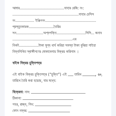
আমার…………………………………….যাহার রেজি: নং:
………………….……………………………………যাহার চেসিস
নং……………… ইঞ্জিননং………………………….………………
প্রস্তুতকারক……………………তৈরির
সন……………………..অশ্বশক্তি……………………….সিসি… জনাব
………………………………………………….এর
নিকট……………….টাকা মুল্য ধার্য করিয়া সমস্ত টাকা বুঝিয়া পাইয়া
নিম্নলিখিত স্বাক্ষীগণের মোকাবেলায় বিক্রয় করিলাম ।
বাইক বিক্রয় চুক্তিপত্র
এই বাইক বিক্রয় চুক্তিপত্র (“চুক্তি”) এই ___ তারিখ _______
, ২০
,
তারিখে তৈরি করা হয়েছে, যার মধ্যে:
বিক্রেতা:
নাম: ______________________________
ঠিকানা: ____________________________
শহর, রাজ্য, পিন: ____________________
ফোন নম্বর: _______________________