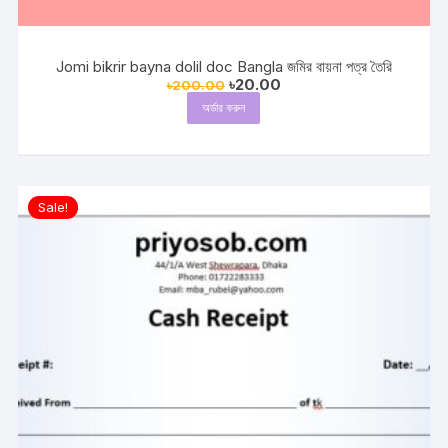
Jomi bikrir bayna dolil doc Bangla জমির বায়না পত্র তৈরি
Original
Current
৳
20.00
৳
200.00
price
price
অর্ডার করুন
was:
is:
৳200.00.
৳20.00.
Sale!