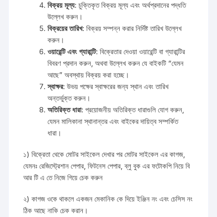
বিক্রয় মূল্য
: চুক্তিকৃত বিক্রয় মূল্য এবং অর্থপ্রদানের পদ্ধতি
উল্লেখ করুন।
বিক্রয়ের তারিখ
: বিক্রয় সম্পন্ন করার নির্দিষ্ট তারিখ উল্লেখ
করুন।
ওয়ারেন্টি এবং গ্যারান্টি
: বিক্রেতার দেওয়া ওয়ারেন্টি বা গ্যারান্টির
বিবরণ প্রদান করুন, অথবা উল্লেখ করুন যে বাইকটি “যেমন
আছে” অবস্থায় বিক্রয় করা হচ্ছে।
স্বাক্ষর
: উভয় পক্ষের স্বাক্ষরের জন্য স্থান এবং তারিখ
অন্তর্ভুক্ত করুন।
অতিরিক্ত ধারা
: প্রয়োজনীয় অতিরিক্ত ধারাগুলি যোগ করুন,
যেমন মালিকানা স্থানান্তর এবং বাইকের দায়িত্ব সম্পর্কিত
ধারা।
১) বিক্রেতা থেকে মোটর সাইকেল দেখার পর মোটর সাইকেল এর কাগজ,
যেমনঃ রেজিস্ট্রেশান পেপার, ফিটনেস পেপার, ব্লু বুক এর ফটোকপি নিয়ে বি
আর টি এ তে নিজে গিয়ে চেক করুন
২) কাগজ ওকে থাকলে একজন মেকানিক কে দিয়ে ইঞ্জিন নং এবং চেসিস নং
ঠিক আছে নাকি চেক করান।