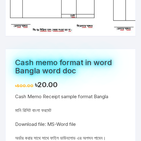
Cash memo format in word
Bangla word doc
Original
Current
৳
20.00
৳
500.00
price
price
was:
is:
Cash Memo Receipt sample format Bangla
৳500.00.
৳20.00.
মানি রিসিট বাংলা ফরমেট
Download file: MS-Word file
অর্ডার করার সাথে সাথে ফাইল ডাউনলোড এর অপসন পাবেন।