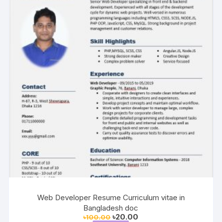
Web Developer Resume Curriculum vitae in
Bangladesh doc
Original
Current
৳
20.00
৳
100.00