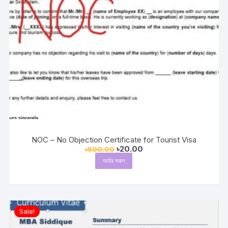
NOC – No Objection Certificate for Tourist Visa
Original
Current
৳
20.00
৳
500.00
price
price
অর্ডার করুন
was:
is:
৳500.00.
৳20.00.
Sale!