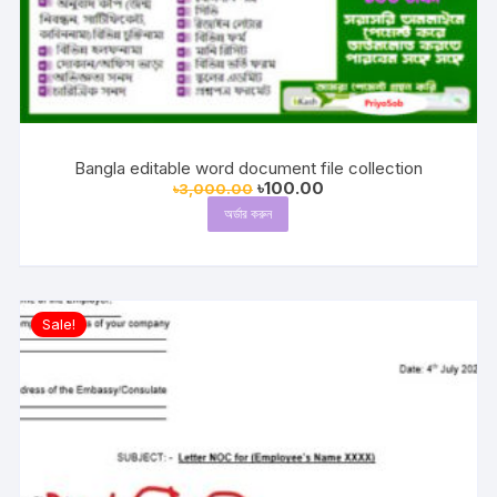
Bangla editable word document file collection
Original
Current
৳
100.00
৳
3,000.00
price
price
অর্ডার করুন
was:
is:
৳3,000.00.
৳100.00.
Sale!