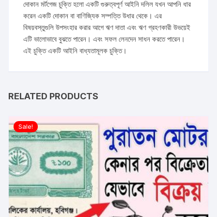
দোকান মর্টগেজ চুক্তি হলো একটি গুরুত্বপূর্ণ আইনি দলিল যখন আপনি ধার
করেন একটি দোকান বা বাণিজ্যিক সম্পত্তি উধার থেকে। এর
বিষয়বস্তুগুলি উপসংহার করার আগে ঋণ দাতা এবং ঋণ গ্রহণকারী উভয়েই
এটি ভালোভাবে বুঝতে পারেন। এবং সফল লেনদেন সাধন করতে পারেন।
এই চুক্তি একটি আইনি বাধ্যতামূলক চুক্তি।
RELATED PRODUCTS
Sale!