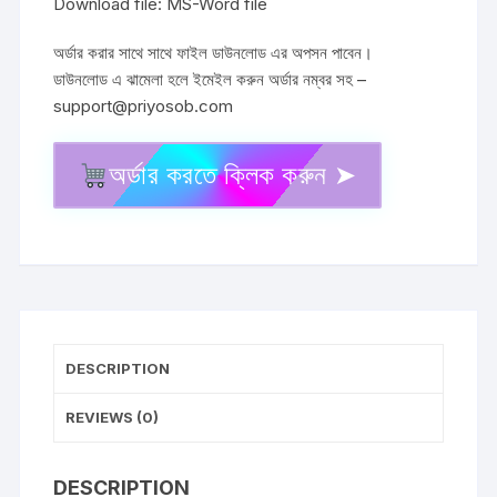
Download file: MS-Word file
অর্ডার করার সাথে সাথে ফাইল ডাউনলোড এর অপসন পাবেন।
ডাউনলোড এ ঝামেলা হলে ইমেইল করুন অর্ডার নম্বর সহ –
support@priyosob.com
অর্ডার করতে ক্লিক করুন ➤
Shop
mortgage
agreement
doc
format
দোকান
বন্ধক
DESCRIPTION
নামা
বা
REVIEWS (0)
চুক্তি
পত্র
quantity
DESCRIPTION