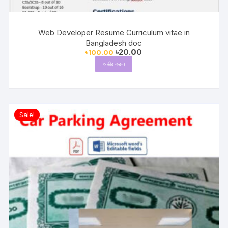
Web Developer Resume Curriculum vitae in
Bangladesh doc
Original
Current
৳
20.00
৳
100.00
price
price
অর্ডার করুন
was:
is:
৳100.00.
৳20.00.
Sale!