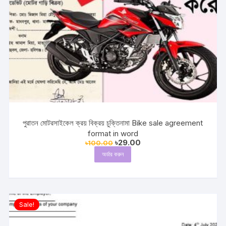
পুরাতন মোটরসাইকেল ক্রয় বিক্রয় চুক্তিনামা Bike sale agreement
format in word
Original
Current
৳
29.00
৳
100.00
price
price
অর্ডার করুন
was:
is:
৳100.00.
৳29.00.
Sale!