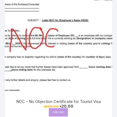
NOC – No Objection Certificate for Tourist Visa
Original
Current
৳
20.00
৳
500.00
price
price
অর্ডার করুন
was:
is: