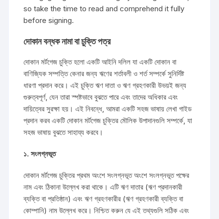
so take the time to read and comprehend it fully
before signing.
দোকান বন্ধক নামা বা চুক্তি পত্র
দোকান মর্টগেজ চুক্তি হলো একটি আইনি দলিল যা একটি দোকান বা
বাণিজ্যিক সম্পত্তি কেনার জন্য ঋণের শর্তাবলী ও শর্ত সম্পর্কে সুনির্দিষ্ট
ধারণা প্রদান করে। এই চুক্তি ঋণ দাতা ও ঋণ গ্রহণকারী উভয়ই জন্য
গুরুত্বপূর্ণ, যেন তারা স্পষ্টভাবে বুঝতে পারে এবং তাদের অধিকার এবং
দায়িত্বের সুরক্ষা হয়। এই নিবন্ধে, আমরা একটি সহজ ভাষায় লেখা গাইড
প্রদান করব একটি দোকান মর্টগেজ চুক্তির মৌলিক উপাদানগুলি সম্পর্কে, যা
সহজ ভাষায় বুঝতে সাহায্য করবে।
১. সংলগ্নভূত
দোকান মর্টগেজ চুক্তির প্রথম অংশে সংলগ্নভূত অংশে সংলগ্নভূত পক্ষের
নাম এবং ঠিকানা উল্লেখ করা থাকে। এটি ঋণ দাতার (ঋণ প্রদানকারী
ব্যক্তি বা প্রতিষ্ঠান) এবং ঋণ গ্রহণকারীর (ঋণ গ্রহণকারী ব্যক্তি বা
কোম্পানি) নাম উল্লেখ করে। নিশ্চিত করুন যে এই তথ্যগুলি সঠিক এবং