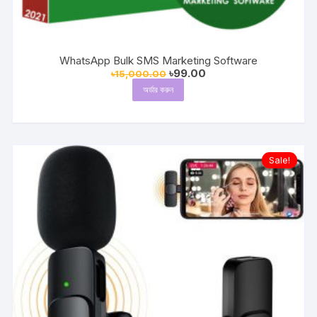
WhatsApp Bulk SMS Marketing Software
Original
Current
৳
99.00
৳
15,000.00
price
price
অর্ডার করুন
was:
is:
৳15,000.00.
৳99.00.
Sale!