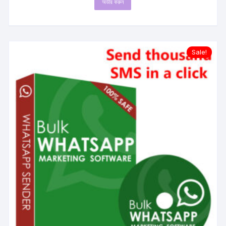
অর্ডার করুন
was:
is:
৳100.00.
৳20.00.
Sale!