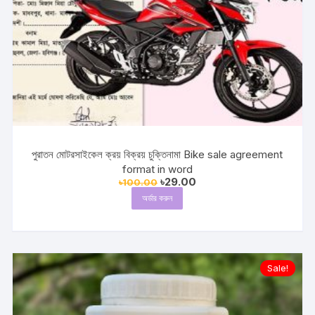
পুরাতন মোটরসাইকেল ক্রয় বিক্রয় চুক্তিনামা Bike sale agreement
format in word
Original
Current
৳
29.00
৳
100.00
price
price
অর্ডার করুন
was:
is:
৳100.00.
৳29.00.
Sale!