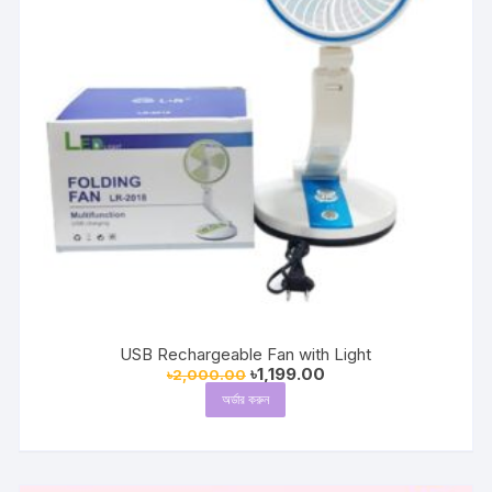
USB Rechargeable Fan with Light
Original
Current
৳
1,199.00
৳
2,000.00
price
price
অর্ডার করুন
was:
is:
৳2,000.00.
৳1,199.00.