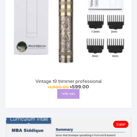
Vintage t9 trimmer professional
Original
Current
৳
599.00
৳
1,000.00
price
price
অর্ডার করুন
was:
is:
৳1,000.00.
৳599.00.
Sale!