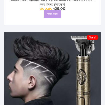
ক্রয় বিক্রয় চুক্তিনামা
Original
Current
৳
29.00
৳
100.00
price
price
অর্ডার করুন
was:
is:
৳100.00.
৳29.00.
Sale!