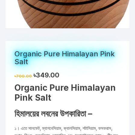
Organic Pure Himalayan Pink
Salt
Original
Current
৳
349.00
৳
700.00
price
price
was:
is:
Organic Pure Himalayan
৳700.00.
৳349.00.
Pink Salt
হিমালয়ের লবনের উপকারিতা –
১। এতে সালফেট, ম্যাগনেসিয়াম, ক্যালসিয়াম, পটাসিয়াম, ফসফরাস,