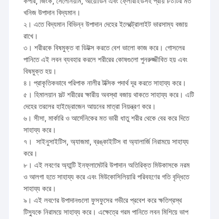
কপার, জিংক, সেলেনিয়াম, আয়োডিন এবং ফ্লোরাইডসহ প্রায় ৮০টির মত
খনিজ উপাদান বিদ্যমান।
২। এতে বিদ্যমান বিভিন্ন উপাদান দেহের ইলেক্ট্রোলাইট ভারসাম্য বজায়
রাখে।
৩। শরীরকে বিষমুক্ত বা ডিটক্স করতে বেশ ভালো কাজ করে। গোসলের
পানিতে এই লবন ব্যবহার করলে শরীরের কোষগুলো পুনরুজ্জীবিত হয় এবং
বিষমুক্ত হয়।
৪। প্রাকৃতিকভাবে পরিপাক নালীর টক্সিক পদার্থ দূর করতে সাহায্য করে।
৫। হিমালয়ান সল্ট শরীরের ক্ষারীয় অবস্থা বজায় থাকতে সাহায্য করে। এটি
দেহের তরলের হাইড্রোজেন আয়নের মাত্রা নিয়ন্ত্রণ করে।
৬। সীসা, মার্কারি ও আর্সেনিকের মত ভারী ধাতু শরীর থেকে বের করে দিতে
সাহায্য করে।
৭। সাইনুসাইটিস, অ্যাজমা, ব্রঙ্কাইটিস বা অ্যালার্জি নিরাময়ে সাহায্য
করে।
৮। এই লবণের অ্যান্টি ইনফ্লামেটরি উপাদান অতিরিক্ত মিউকাসকে নরম
ও আলগা হতে সাহায্য করে এবং মিউকোসিলিয়ারি পরিবহণের গতি বৃদ্ধিতে
সাহায্য করে।
৯। এই লবণের উপাদানগুলো ফুসফুসের গভীরে প্রবেশ করে ক্ষতিগ্রস্থ
টিস্যুকে নিরাময়ে সাহায্য করে। এক্ষেত্রে গরম পানিতে লবন মিশিয়ে ভাপ