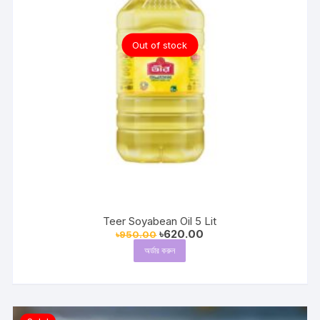
Out of stock
Teer Soyabean Oil 5 Lit
Original
Current
৳
620.00
৳
950.00
price
price
অর্ডার করুন
was:
is:
৳950.00.
৳620.00.