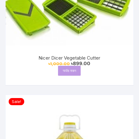
Nicer Dicer Vegetable Cutter
Original
Current
৳
899.00
৳
1,000.00
price
price
অর্ডার করুন
was:
is:
৳1,000.00.
৳899.00.
Sale!