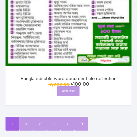
Bangla editable word document file collection
Original
Current
৳
100.00
৳
3,000.00
price
price
অর্ডার করুন
was:
is:
৳3,000.00.
৳100.00.
১
২
৩
৪
৫
→