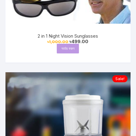
2 in 1 Night Vision Sunglasses
Original
Current
৳
499.00
৳
1,000.00
price
price
অর্ডার করুন
was:
is:
৳1,000.00.
৳499.00.
Sale!