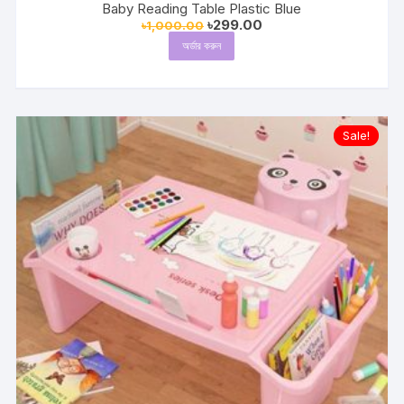
Baby Reading Table Plastic Blue
Original
Current
৳
299.00
৳
1,000.00
price
price
অর্ডার করুন
was:
is:
৳1,000.00.
৳299.00.
Sale!