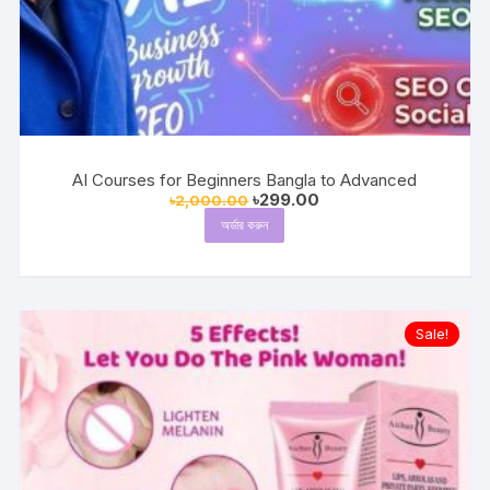
AI Courses for Beginners Bangla to Advanced
Original
Current
৳
299.00
৳
2,000.00
price
price
অর্ডার করুন
was:
is:
৳2,000.00.
৳299.00.
Sale!