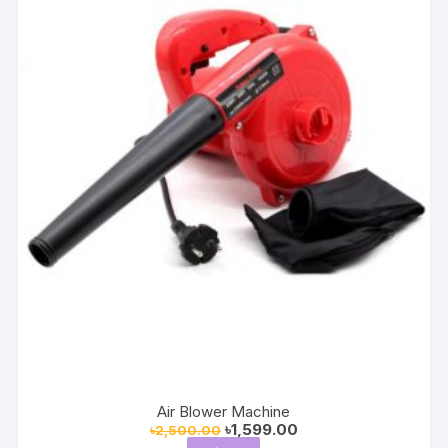
Air Blower Machine
Original
Current
৳
1,599.00
৳
2,500.00
price
price