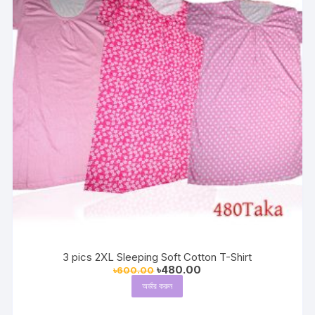
3 pics 2XL Sleeping Soft Cotton T-Shirt
Original
Current
৳
480.00
৳
600.00
price
price
অর্ডার করুন
was:
is:
৳600.00.
৳480.00.